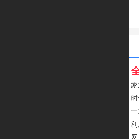
家
时
一
利
网