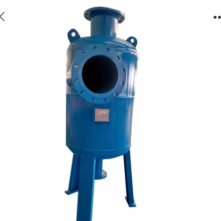
旋流除砂器