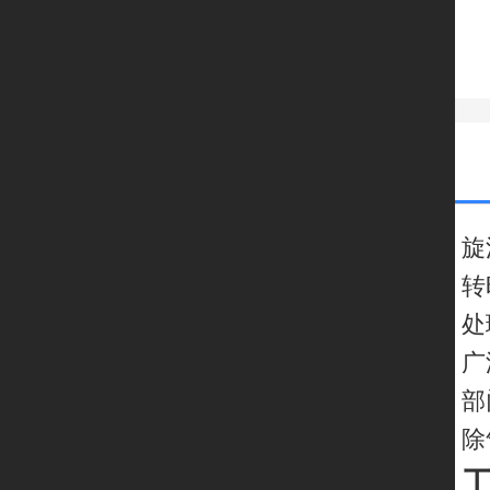
旋
转
处
广
部
除